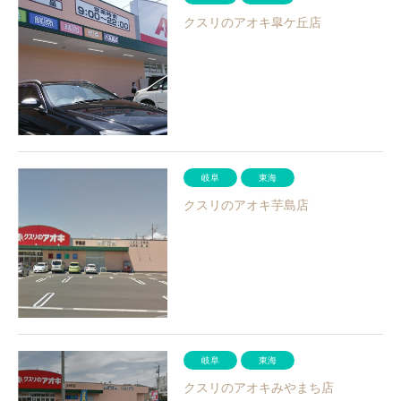
クスリのアオキ皐ケ丘店
岐阜
東海
クスリのアオキ芋島店
岐阜
東海
クスリのアオキみやまち店