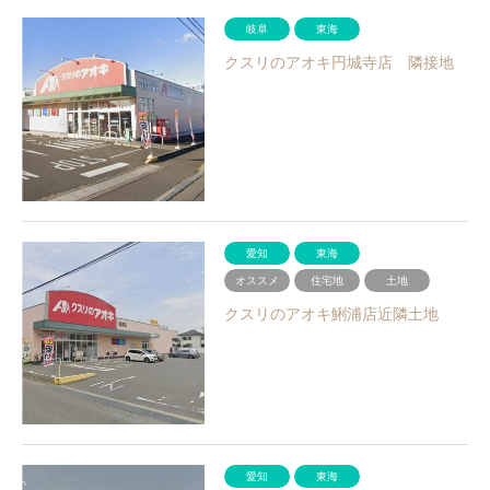
岐阜
東海
クスリのアオキ円城寺店 隣接地
愛知
東海
オススメ
住宅地
土地
クスリのアオキ鯏浦店近隣土地
愛知
東海