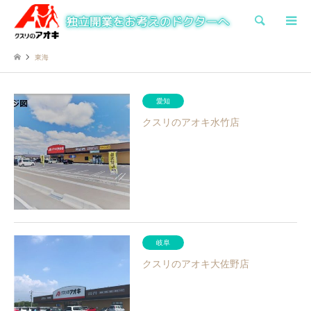
検索
東海
愛知
クスリのアオキ水竹店
岐阜
クスリのアオキ大佐野店