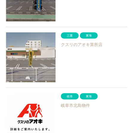
三重
東海
クスリのアオキ算所店
岐阜
東海
岐阜市北島物件