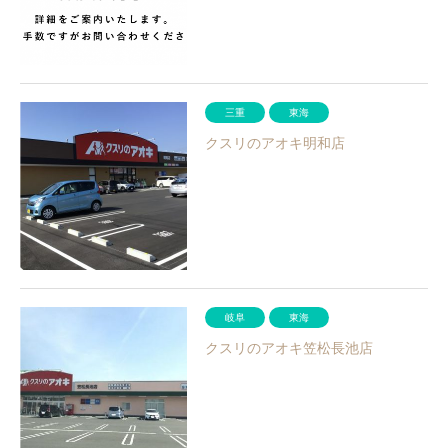
三重
東海
クスリのアオキ明和店
岐阜
東海
クスリのアオキ笠松長池店