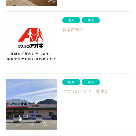
愛知
東海
碧南市物件
岐阜
東海
クスリのアオキ上岡本店