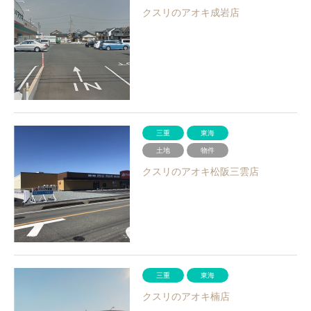
クスリのアオキ成岩店
三重
東海
土地
物件
クスリのアオキ松阪三雲店
三重
東海
クスリのアオキ楠店