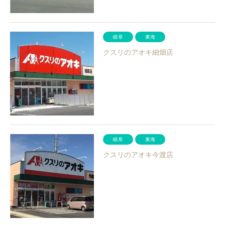
岐阜
東海
クスリのアオキ細畑店
岐阜
東海
クスリのアオキ今渡店