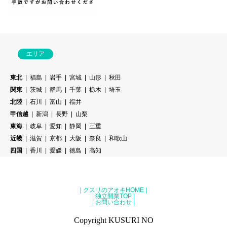
エリア
東北
福島
岩手
宮城
山形
秋田
関東
茨城
群馬
千葉
栃木
埼玉
北陸
石川
富山
福井
甲信越
新潟
長野
山梨
東海
岐阜
愛知
静岡
三重
近畿
滋賀
京都
大阪
奈良
和歌山
四国
香川
愛媛
徳島
高知
|
クスリのアオキHOME
|
|
独立開業TOP
|
|
お問い合わせ
|
Copyright KUSURI NO