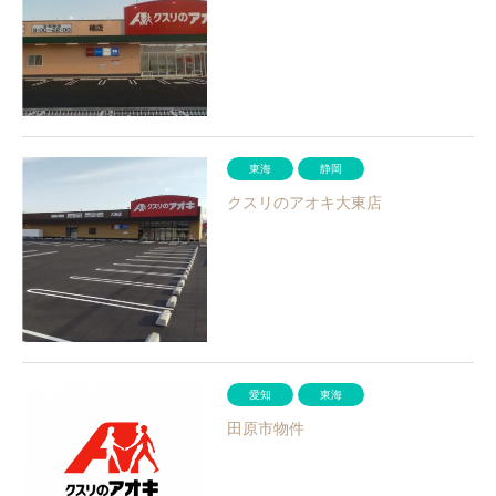
東海
静岡
クスリのアオキ大東店
愛知
東海
田原市物件