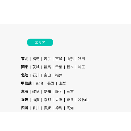
エリア
東北
福島
岩手
宮城
山形
秋田
関東
茨城
群馬
千葉
栃木
埼玉
北陸
石川
富山
福井
甲信越
新潟
長野
山梨
東海
岐阜
愛知
静岡
三重
近畿
滋賀
京都
大阪
奈良
和歌山
四国
香川
愛媛
徳島
高知