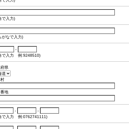
角で入力)
らがなで入力)
-
角で入力 例:9248510)
道府県
町村
目番地
-
-
角で入力 例:0762741111)
-
-