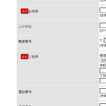
お名前
必須
(全
ふりがな
(ひ
〒
郵便番号
(半
都
ご住所
必須
市
丁
電話番号
(半