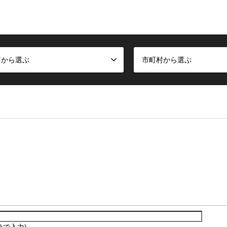
アから選ぶ
市町村から選ぶ
角で入力)