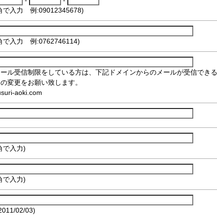
角で入力 例:09012345678)
角で入力 例:0762746114)
メール受信制限をしている方は、下記ドメインからのメールが受信でき
定の変更をお願い致します。
suri-aoki.com
角で入力)
角で入力)
2011/02/03)