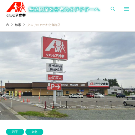
検索
検索
クスリのアオキ北鬼柳店
岩手
東北