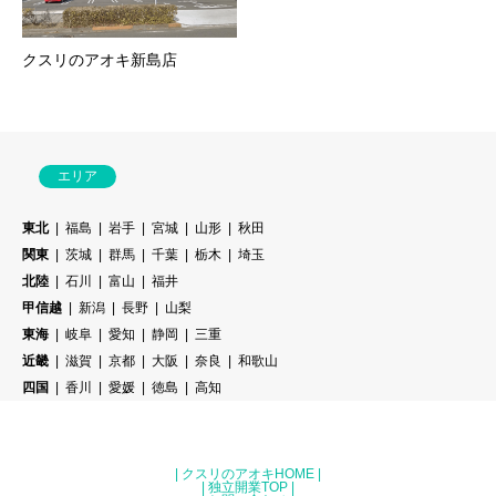
クスリのアオキ新島店
エリア
東北
福島
岩手
宮城
山形
秋田
関東
茨城
群馬
千葉
栃木
埼玉
北陸
石川
富山
福井
甲信越
新潟
長野
山梨
東海
岐阜
愛知
静岡
三重
近畿
滋賀
京都
大阪
奈良
和歌山
四国
香川
愛媛
徳島
高知
|
クスリのアオキHOME
|
|
独立開業TOP
|