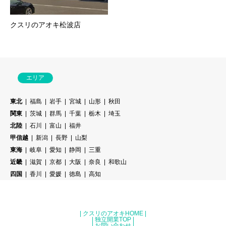
クスリのアオキ松波店
エリア
東北
福島
岩手
宮城
山形
秋田
関東
茨城
群馬
千葉
栃木
埼玉
北陸
石川
富山
福井
甲信越
新潟
長野
山梨
東海
岐阜
愛知
静岡
三重
近畿
滋賀
京都
大阪
奈良
和歌山
四国
香川
愛媛
徳島
高知
|
クスリのアオキHOME
|
|
独立開業TOP
|
|
お問い合わせ
|