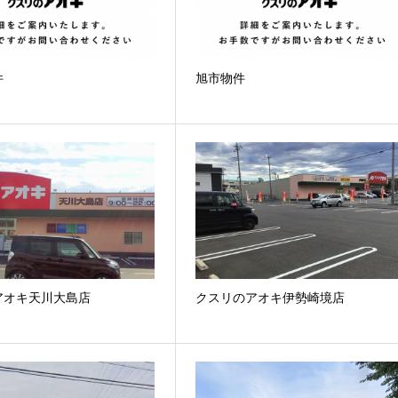
件
旭市物件
アオキ天川大島店
クスリのアオキ伊勢崎境店