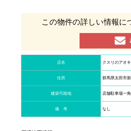
この物件の
詳しい情報に
店名
クスリのアオキ
住所
群馬県太田市新島
建築可能地
店舗駐車場一角
備 考
なし