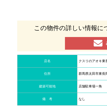
この物件の
詳しい情報に
店名
クスリのアオキ東
住所
群馬県太田市東長岡町
建築可能地
店舗駐車場一角
備 考
なし