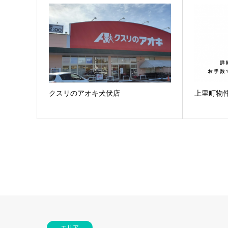
クスリのアオキ犬伏店
上里町物
エリア