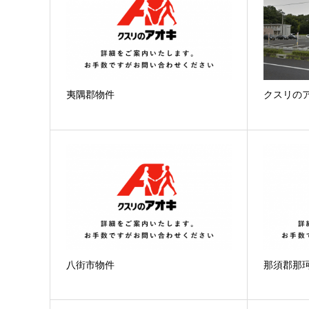
夷隅郡物件
クスリの
八街市物件
那須郡那