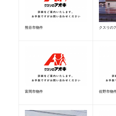
熊谷市物件
クスリの
富岡市物件
佐野市物