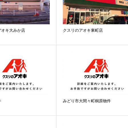
アオキ大みか店
クスリのアオキ東町店
件
みどり市大間々町桐原物件