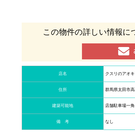
この物件の
詳しい情報に
店名
クスリのアオキ
住所
群馬県太田市高
建築可能地
店舗駐車場一角
備 考
なし