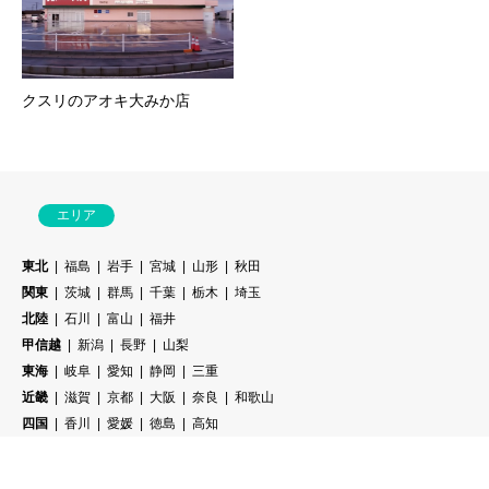
クスリのアオキ大みか店
エリア
東北
福島
岩手
宮城
山形
秋田
関東
茨城
群馬
千葉
栃木
埼玉
北陸
石川
富山
福井
甲信越
新潟
長野
山梨
東海
岐阜
愛知
静岡
三重
近畿
滋賀
京都
大阪
奈良
和歌山
四国
香川
愛媛
徳島
高知