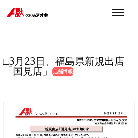
モバイル
□3月23日、福島県新規出店
「国見店」